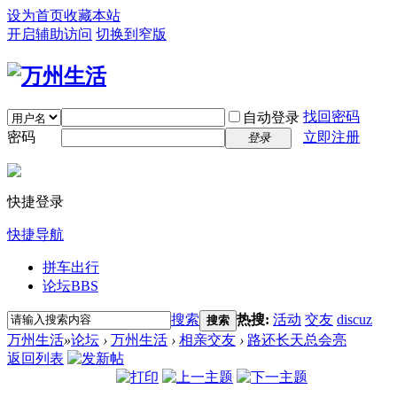
设为首页
收藏本站
开启辅助访问
切换到窄版
找回密码
自动登录
密码
立即注册
登录
快捷登录
快捷导航
拼车出行
论坛
BBS
搜索
热搜:
活动
交友
discuz
搜索
万州生活
»
论坛
›
万州生活
›
相亲交友
›
路还长天总会亮
返回列表