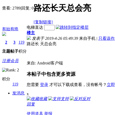
路还长天总会亮
查看:
2789
|
回复:
0
[复制链接]
电梯直达
有始有终
楼主
发表于 2019-4-26 05:49:39
来自手机
|
只看该作
2
3
119
路还长 天总会亮
主题
帖子
积分
注册会员
来自: Android客户端
本帖子中包含更多资源
积分
119
您需要
登录
才可以下载或查看，没有帐号？
立即
发消息
x
收藏
支持
反对
回复
使用道具
举报