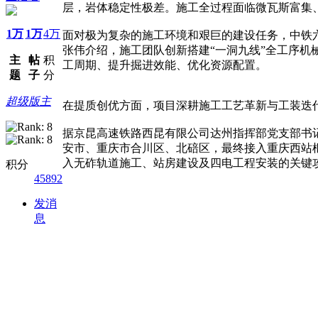
层，岩体稳定性极差。施工全过程面临微瓦斯富集
1万
1万
4万
面对极为复杂的施工环境和艰巨的建设任务，中铁
张伟介绍，施工团队创新搭建“一洞九线”全工序
主
帖
积
工周期、提升掘进效能、优化资源配置。
题
子
分
超级版主
在提质创优方面，项目深耕施工工艺革新与工装迭
据京昆高速铁路西昆有限公司达州指挥部党支部书
安市、重庆市合川区、北碚区，最终接入重庆西站枢
入无砟轨道施工、站房建设及四电工程安装的关键
积分
45892
发消
息