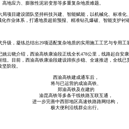
、高地应力、膨胀性泥岩变形等多重复杂地质难题。
六局项目建设团队坚持科技兴建、智能赋能，以机械化、标准化
机械化作业体系，打通地质超前预报、精准钻孔爆破、智能支护衬
代升级，凝练总结出29项适配复杂地质的实用施工工艺与专用工
记姚云晓介绍，西渝高铁康渝段正线全长478公里，线路起自安
纽。目前，西渝高铁康渝段建设蹄疾步稳、全速推进，全线已贯通
攻坚阶段。
西渝高铁建成通车后，
将与已运营的成渝高铁、
郑渝高铁及在建的
渝昆高铁等多条干线铁路互联互通，
进一步完善中西部地区高速铁路路网结构，
极大便利沿线群众出行。