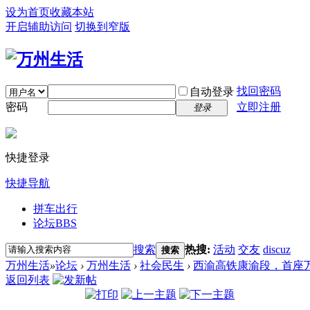
设为首页
收藏本站
开启辅助访问
切换到窄版
找回密码
自动登录
密码
立即注册
登录
快捷登录
快捷导航
拼车出行
论坛
BBS
搜索
热搜:
活动
交友
discuz
搜索
万州生活
»
论坛
›
万州生活
›
社会民生
›
西渝高铁康渝段，首座
返回列表