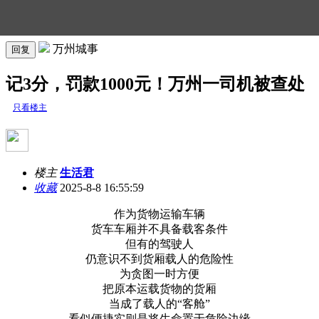
万州城事
回复
记3分，罚款1000元！万州一司机被查处
只看楼主
楼主
生活君
收藏
2025-8-8 16:55:59
作为货物运输车辆
货车车厢并不具备载客条件
但有的驾驶人
仍意识不到货厢载人的危险性
为贪图一时方便
把原本运载货物的货厢
当成了载人的“客舱”
看似便捷实则是将生命置于危险边缘