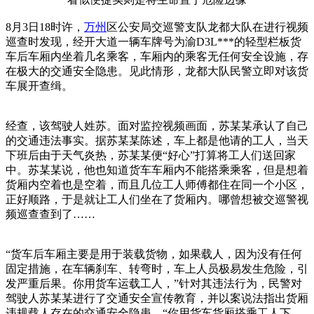
8月3日18时许，
万州
区公安局交巡警支队龙都大队在进行视频
巡查时发现，经开大道一辆车牌号为渝D3L***的轻型栏板货
车后车厢内坐着几名乘客，车厢内的乘客无任何安全设施，存
在极大的交通安全隐患。见此情形，龙都大队民警立即对该货
车展开查缉。
经查，该驾驶人姓苏。面对监控视频画面，苏某某承认了自己
的交通违法事实。据苏某某陈述，车上都是他请的工人，当天
下班后由于天气炎热，苏某某便“好心”打算将工人们送回家
中。苏某某说，他也知道货车车厢内不能搭乘乘客，但是想着
货厢内空着也是空着，而且几位工人师傅都住在同一个小区，
正好顺路，于是就让工人们坐在了货厢内。哪曾想被交巡警视
频巡查查到了……
“货车后车厢主要是用于装载货物，如果载人，因为没有任何
固定措施，在车辆刹车、转弯时，车上人员极易发生危险，引
发严重后果。你用货车运载工人，”针对其违法行为，民警对
驾驶人苏某某进行了交通安全宣传教育，并以案说法指出货厢
违规载人存在的交通安全隐患。“你用货车货厢搭乘工人下