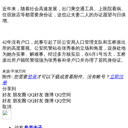
近年来，随着社会高速发展，出门乘交通工具、上医院看病、
住宿旅店等都需要身份证，这也让夫妻二人的办证愿望与日俱
增。
42年没有户口，此事引起了区公安局人口管理支队和五桥派出
所的高度重视。公安民警站在张秀春的立场和角度，设身处地
为她办实事、解难事。经过多方核实后，在6月1号当天，五桥
派出所户籍民警现场为张秀春补录户口并办理了居民身份证。
来源/平湖万州
附件:
您需要
登录
才可以下载或查看附件。没有帐号？
立即注
册
分享到
好友
朋友圈
QQ好友
微博
QQ空间
好友
朋友圈
QQ好友
微博
QQ空间
取消
沙发
牟老夫子