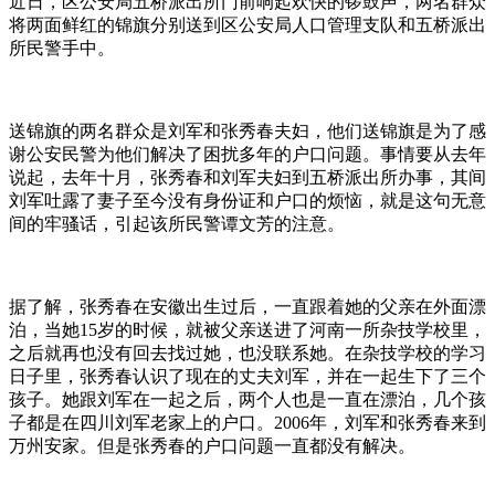
近日，区公安局五桥派出所门前响起欢快的锣鼓声，两名群众
将两面鲜红的锦旗分别送到区公安局人口管理支队和五桥派出
所民警手中。
送锦旗的两名群众是刘军和张秀春夫妇，他们送锦旗是为了感
谢公安民警为他们解决了困扰多年的户口问题。事情要从去年
说起，去年十月，张秀春和刘军夫妇到五桥派出所办事，其间
刘军吐露了妻子至今没有身份证和户口的烦恼，就是这句无意
间的牢骚话，引起该所民警谭文芳的注意。
据了解，张秀春在安徽出生过后，一直跟着她的父亲在外面漂
泊，当她15岁的时候，就被父亲送进了河南一所杂技学校里，
之后就再也没有回去找过她，也没联系她。在杂技学校的学习
日子里，张秀春认识了现在的丈夫刘军，并在一起生下了三个
孩子。她跟刘军在一起之后，两个人也是一直在漂泊，几个孩
子都是在四川刘军老家上的户口。2006年，刘军和张秀春来到
万州安家。但是张秀春的户口问题一直都没有解决。