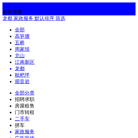
返回
搜索
家政服务
龙都
家政服务
默认排序
筛选
全部
高笋塘
五桥
周家坝
北山
江南新区
龙都
枇杷坪
观音岩
全部分类
招聘求职
房屋租售
门市转租
二手车
拼车
家政服务