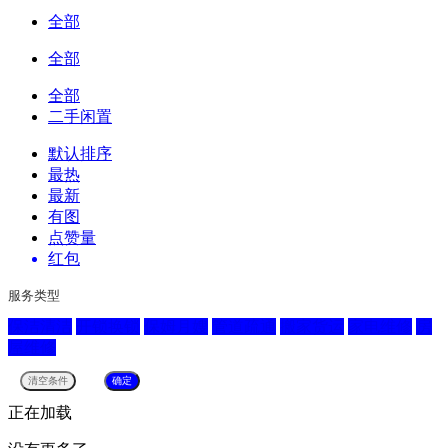
全部
全部
全部
二手闲置
默认排序
最热
最新
有图
点赞量
红包
服务类型
保洁清洁
开锁换锁
保姆月嫂
管道疏通
搬家货运
家电维修
房
屋维修
正在加载