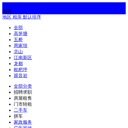
返回
搜索
相亲
地区
相亲
默认排序
全部
高笋塘
五桥
周家坝
北山
江南新区
龙都
枇杷坪
观音岩
全部分类
招聘求职
房屋租售
门市转租
二手车
拼车
家政服务