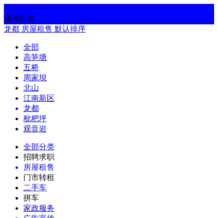
返回
搜索
房屋租售
龙都
房屋租售
默认排序
全部
高笋塘
五桥
周家坝
北山
江南新区
龙都
枇杷坪
观音岩
全部分类
招聘求职
房屋租售
门市转租
二手车
拼车
家政服务