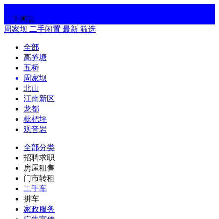
返回
搜索
二手闲置
周家坝
二手闲置
最新
筛选
全部
高笋塘
五桥
周家坝
北山
江南新区
龙都
枇杷坪
观音岩
全部分类
招聘求职
房屋租售
门市转租
二手车
拼车
家政服务