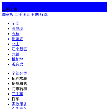
返回
搜索
二手闲置
周家坝
二手闲置
有图
筛选
全部
高笋塘
五桥
周家坝
北山
江南新区
龙都
枇杷坪
观音岩
全部分类
招聘求职
房屋租售
门市转租
二手车
拼车
家政服务