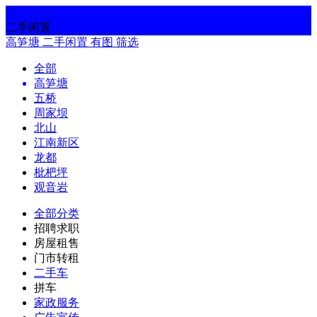
返回
搜索
二手闲置
高笋塘
二手闲置
有图
筛选
全部
高笋塘
五桥
周家坝
北山
江南新区
龙都
枇杷坪
观音岩
全部分类
招聘求职
房屋租售
门市转租
二手车
拼车
家政服务