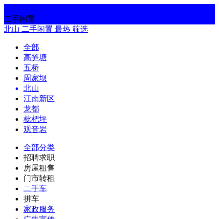
返回
搜索
二手闲置
北山
二手闲置
最热
筛选
全部
高笋塘
五桥
周家坝
北山
江南新区
龙都
枇杷坪
观音岩
全部分类
招聘求职
房屋租售
门市转租
二手车
拼车
家政服务