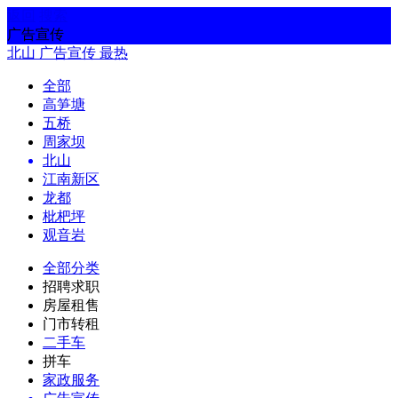
返回
搜索
广告宣传
北山
广告宣传
最热
全部
高笋塘
五桥
周家坝
北山
江南新区
龙都
枇杷坪
观音岩
全部分类
招聘求职
房屋租售
门市转租
二手车
拼车
家政服务