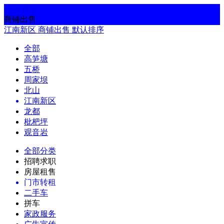
返回
搜索
商铺出售
江南新区
商铺出售
默认排序
全部
高笋塘
五桥
周家坝
北山
江南新区
龙都
枇杷坪
观音岩
全部分类
招聘求职
房屋租售
门市转租
二手车
拼车
家政服务