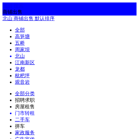
返回
搜索
商铺出售
北山
商铺出售
默认排序
全部
高笋塘
五桥
周家坝
北山
江南新区
龙都
枇杷坪
观音岩
全部分类
招聘求职
房屋租售
门市转租
二手车
拼车
家政服务