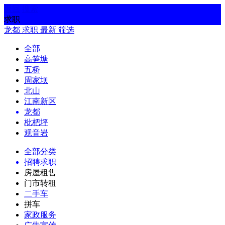
返回
搜索
求职
龙都
求职
最新
筛选
全部
高笋塘
五桥
周家坝
北山
江南新区
龙都
枇杷坪
观音岩
全部分类
招聘求职
房屋租售
门市转租
二手车
拼车
家政服务