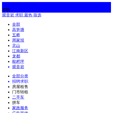
返回
搜索
求职
观音岩
求职
最热
筛选
全部
高笋塘
五桥
周家坝
北山
江南新区
龙都
枇杷坪
观音岩
全部分类
招聘求职
房屋租售
门市转租
二手车
拼车
家政服务