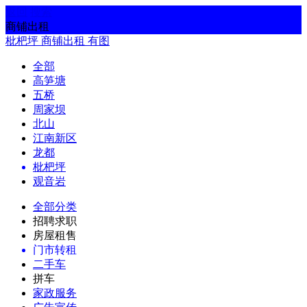
返回
搜索
商铺出租
枇杷坪
商铺出租
有图
全部
高笋塘
五桥
周家坝
北山
江南新区
龙都
枇杷坪
观音岩
全部分类
招聘求职
房屋租售
门市转租
二手车
拼车
家政服务