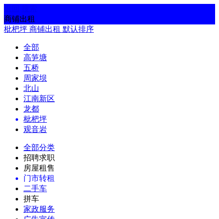
返回
搜索
商铺出租
枇杷坪
商铺出租
默认排序
全部
高笋塘
五桥
周家坝
北山
江南新区
龙都
枇杷坪
观音岩
全部分类
招聘求职
房屋租售
门市转租
二手车
拼车
家政服务