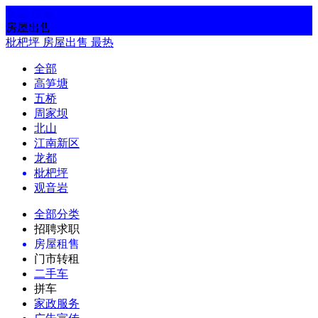
返回
搜索
房屋出售
枇杷坪
房屋出售
最热
全部
高笋塘
五桥
周家坝
北山
江南新区
龙都
枇杷坪
观音岩
全部分类
招聘求职
房屋租售
门市转租
二手车
拼车
家政服务