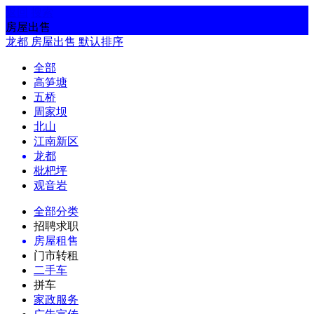
返回
搜索
房屋出售
龙都
房屋出售
默认排序
全部
高笋塘
五桥
周家坝
北山
江南新区
龙都
枇杷坪
观音岩
全部分类
招聘求职
房屋租售
门市转租
二手车
拼车
家政服务