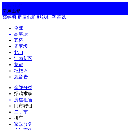
返回
搜索
房屋出租
高笋塘
房屋出租
默认排序
筛选
全部
高笋塘
五桥
周家坝
北山
江南新区
龙都
枇杷坪
观音岩
全部分类
招聘求职
房屋租售
门市转租
二手车
拼车
家政服务