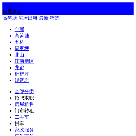
返回
搜索
房屋出租
高笋塘
房屋出租
最新
筛选
全部
高笋塘
五桥
周家坝
北山
江南新区
龙都
枇杷坪
观音岩
全部分类
招聘求职
房屋租售
门市转租
二手车
拼车
家政服务