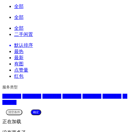
全部
全部
全部
二手闲置
默认排序
最热
最新
有图
点赞量
红包
服务类型
保洁清洁
开锁换锁
保姆月嫂
管道疏通
搬家货运
家电维修
房
屋维修
正在加载