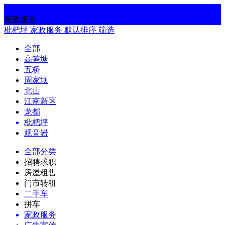
返回
搜索
家政服务
枇杷坪
家政服务
默认排序
筛选
全部
高笋塘
五桥
周家坝
北山
江南新区
龙都
枇杷坪
观音岩
全部分类
招聘求职
房屋租售
门市转租
二手车
拼车
家政服务