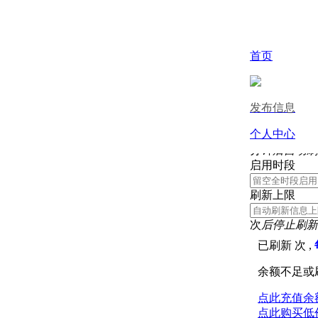
取消
首页
刷新信息
发布信息
刷新间隔
个人中心
分钟
后自动刷
启用时段
刷新上限
次
后停止刷新
已刷新
次 ,
余额不足或
点此充值余
点此购买低