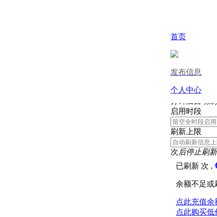
取消
首页
刷新信息
发布信息
刷新间隔
个人中心
分钟
后自动刷
启用时段
刷新上限
次
后停止刷新
已刷新
次 ,
余额不足或
点此充值余
点此购买低