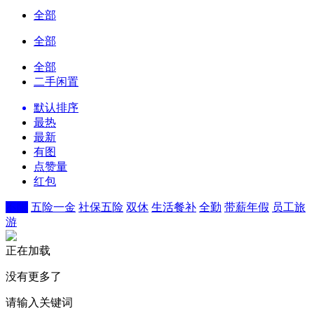
全部
全部
全部
二手闲置
默认排序
最热
最新
有图
点赞量
红包
不限
五险一金
社保五险
双休
生活餐补
全勤
带薪年假
员工旅
游
正在加载
没有更多了
请输入关键词