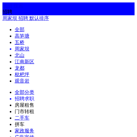
返回
搜索
招聘
周家坝
招聘
默认排序
全部
高笋塘
五桥
周家坝
北山
江南新区
龙都
枇杷坪
观音岩
全部分类
招聘求职
房屋租售
门市转租
二手车
拼车
家政服务