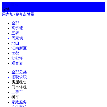
返回
搜索
招聘
周家坝
招聘
点赞量
全部
高笋塘
五桥
周家坝
北山
江南新区
龙都
枇杷坪
观音岩
全部分类
招聘求职
房屋租售
门市转租
二手车
拼车
家政服务