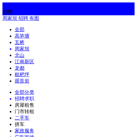
返回
搜索
招聘
周家坝
招聘
有图
全部
高笋塘
五桥
周家坝
北山
江南新区
龙都
枇杷坪
观音岩
全部分类
招聘求职
房屋租售
门市转租
二手车
拼车
家政服务