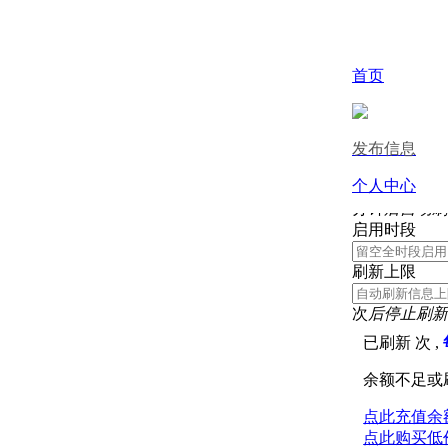
取消
首页
刷新信息
发布信息
刷新间隔
个人中心
分钟
后自动刷
启用时段
刷新上限
次
后停止刷新
已刷新
次 ,
余额不足或
点此充值余
点此购买低