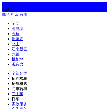
返回
搜索
相亲
地区
相亲
有图
全部
高笋塘
五桥
周家坝
北山
江南新区
龙都
枇杷坪
观音岩
全部分类
招聘求职
房屋租售
门市转租
二手车
拼车
家政服务