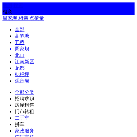
返回
搜索
相亲
周家坝
相亲
点赞量
全部
高笋塘
五桥
周家坝
北山
江南新区
龙都
枇杷坪
观音岩
全部分类
招聘求职
房屋租售
门市转租
二手车
拼车
家政服务