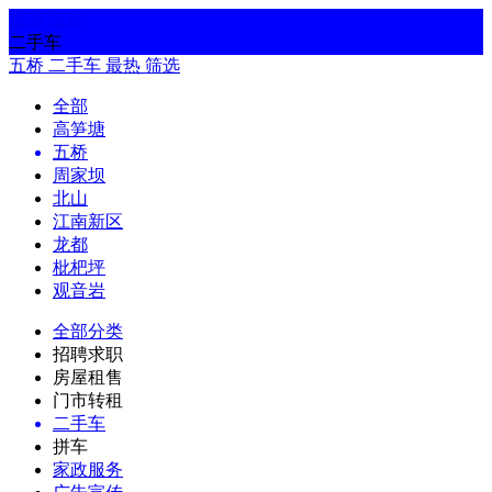
返回
搜索
二手车
五桥
二手车
最热
筛选
全部
高笋塘
五桥
周家坝
北山
江南新区
龙都
枇杷坪
观音岩
全部分类
招聘求职
房屋租售
门市转租
二手车
拼车
家政服务