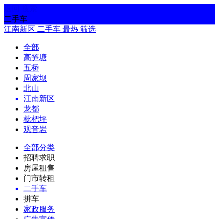
返回
搜索
二手车
江南新区
二手车
最热
筛选
全部
高笋塘
五桥
周家坝
北山
江南新区
龙都
枇杷坪
观音岩
全部分类
招聘求职
房屋租售
门市转租
二手车
拼车
家政服务