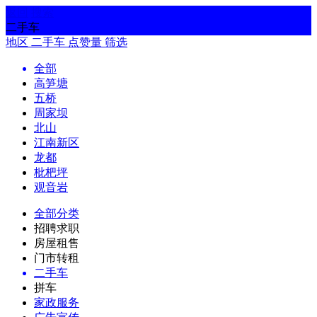
返回
搜索
二手车
地区
二手车
点赞量
筛选
全部
高笋塘
五桥
周家坝
北山
江南新区
龙都
枇杷坪
观音岩
全部分类
招聘求职
房屋租售
门市转租
二手车
拼车
家政服务