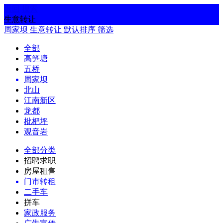
返回
搜索
生意转让
周家坝
生意转让
默认排序
筛选
全部
高笋塘
五桥
周家坝
北山
江南新区
龙都
枇杷坪
观音岩
全部分类
招聘求职
房屋租售
门市转租
二手车
拼车
家政服务