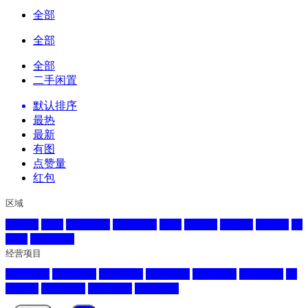
全部
全部
全部
二手闲置
默认排序
最热
最新
有图
点赞量
红包
区域
高笋塘
北山
江南新区
龙都广场
五桥
周家坝
枇杷坪
双河口
观
音岩
万州乡镇
经营项目
餐饮美食
服饰鞋包
休闲娱乐
美容美发
餐饮美食
生活服务
百
货超市
酒店宾馆
家居建材
其他行业