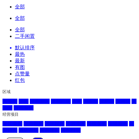
全部
全部
全部
二手闲置
默认排序
最热
最新
有图
点赞量
红包
区域
高笋塘
北山
江南新区
龙都广场
五桥
周家坝
枇杷坪
双河口
观
音岩
万州乡镇
经营项目
餐饮美食
服饰鞋包
休闲娱乐
美容美发
餐饮美食
生活服务
百
货超市
酒店宾馆
家居建材
其他行业