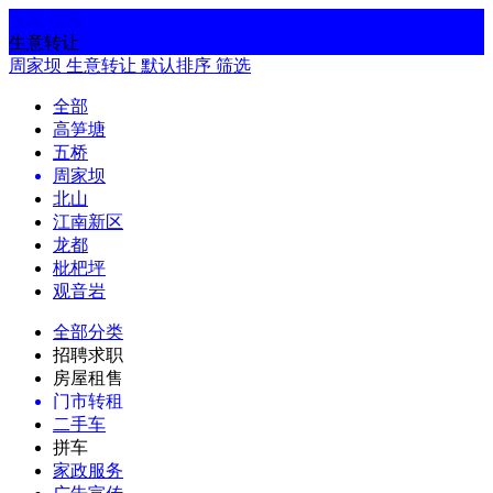
返回
搜索
生意转让
周家坝
生意转让
默认排序
筛选
全部
高笋塘
五桥
周家坝
北山
江南新区
龙都
枇杷坪
观音岩
全部分类
招聘求职
房屋租售
门市转租
二手车
拼车
家政服务