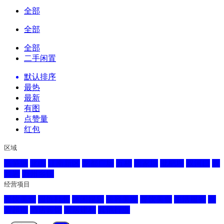
全部
全部
全部
二手闲置
默认排序
最热
最新
有图
点赞量
红包
区域
高笋塘
北山
江南新区
龙都广场
五桥
周家坝
枇杷坪
双河口
观
音岩
万州乡镇
经营项目
餐饮美食
服饰鞋包
休闲娱乐
美容美发
餐饮美食
生活服务
百
货超市
酒店宾馆
家居建材
其他行业