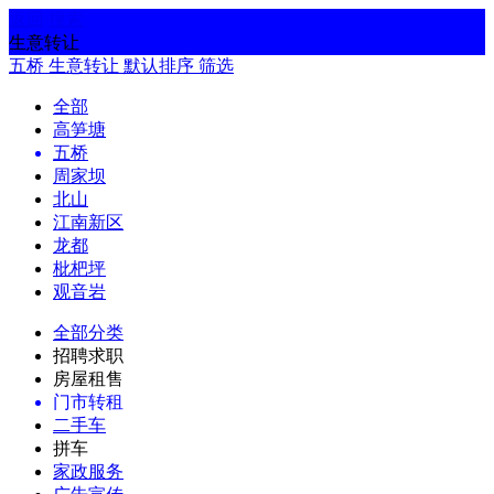
返回
搜索
生意转让
五桥
生意转让
默认排序
筛选
全部
高笋塘
五桥
周家坝
北山
江南新区
龙都
枇杷坪
观音岩
全部分类
招聘求职
房屋租售
门市转租
二手车
拼车
家政服务