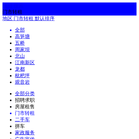
返回
搜索
门市转租
地区
门市转租
默认排序
全部
高笋塘
五桥
周家坝
北山
江南新区
龙都
枇杷坪
观音岩
全部分类
招聘求职
房屋租售
门市转租
二手车
拼车
家政服务