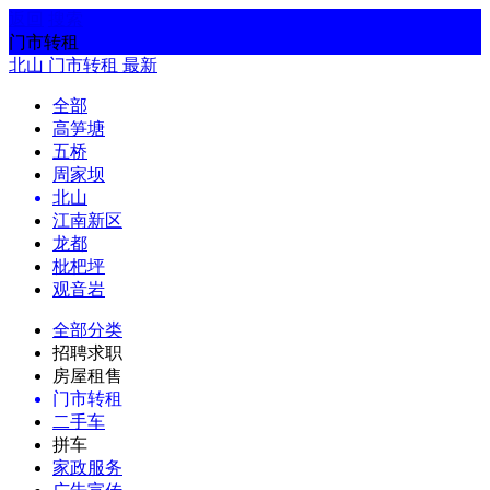
返回
搜索
门市转租
北山
门市转租
最新
全部
高笋塘
五桥
周家坝
北山
江南新区
龙都
枇杷坪
观音岩
全部分类
招聘求职
房屋租售
门市转租
二手车
拼车
家政服务