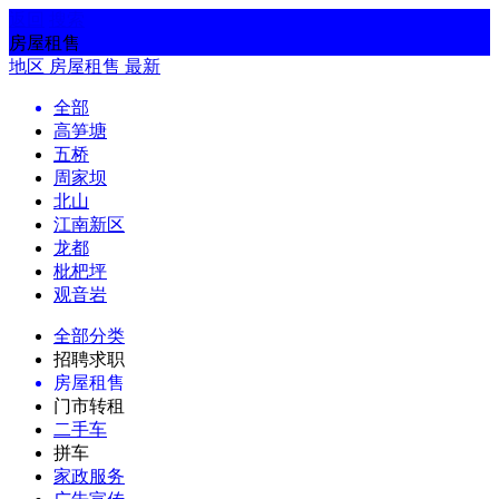
返回
搜索
房屋租售
地区
房屋租售
最新
全部
高笋塘
五桥
周家坝
北山
江南新区
龙都
枇杷坪
观音岩
全部分类
招聘求职
房屋租售
门市转租
二手车
拼车
家政服务