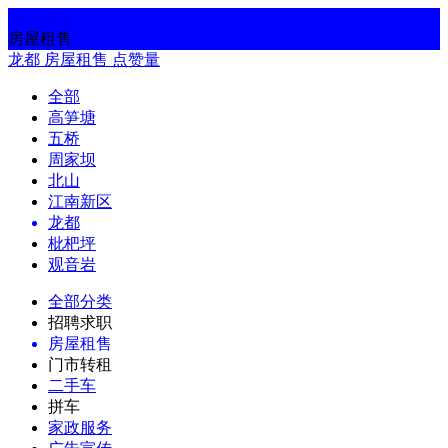
返回
搜索
房屋租售
龙都
房屋租售
点赞量
全部
高笋塘
五桥
周家坝
北山
江南新区
龙都
枇杷坪
观音岩
全部分类
招聘求职
房屋租售
门市转租
二手车
拼车
家政服务