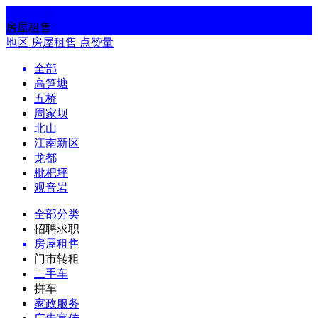
返回
搜索
房屋租售
地区
房屋租售
点赞量
全部
高笋塘
五桥
周家坝
北山
江南新区
龙都
枇杷坪
观音岩
全部分类
招聘求职
房屋租售
门市转租
二手车
拼车
家政服务