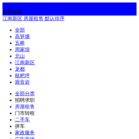
返回
搜索
房屋租售
江南新区
房屋租售
默认排序
全部
高笋塘
五桥
周家坝
北山
江南新区
龙都
枇杷坪
观音岩
全部分类
招聘求职
房屋租售
门市转租
二手车
拼车
家政服务