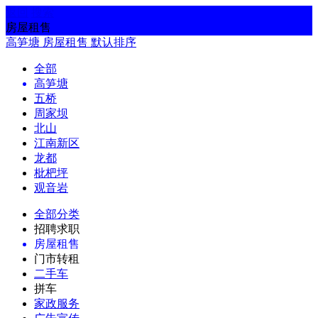
返回
搜索
房屋租售
高笋塘
房屋租售
默认排序
全部
高笋塘
五桥
周家坝
北山
江南新区
龙都
枇杷坪
观音岩
全部分类
招聘求职
房屋租售
门市转租
二手车
拼车
家政服务