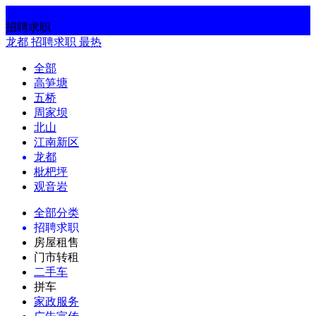
返回
搜索
招聘求职
龙都
招聘求职
最热
全部
高笋塘
五桥
周家坝
北山
江南新区
龙都
枇杷坪
观音岩
全部分类
招聘求职
房屋租售
门市转租
二手车
拼车
家政服务