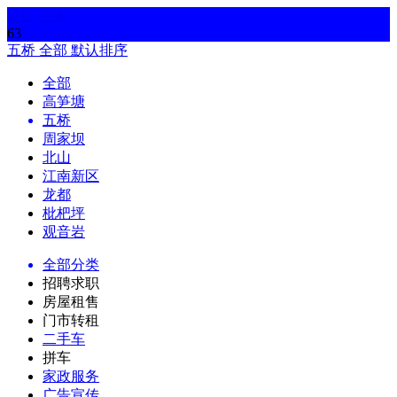
返回
搜索
63
五桥
全部
默认排序
全部
高笋塘
五桥
周家坝
北山
江南新区
龙都
枇杷坪
观音岩
全部分类
招聘求职
房屋租售
门市转租
二手车
拼车
家政服务
广告宣传