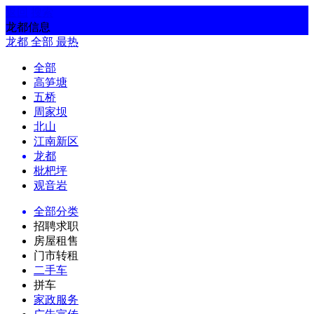
返回
搜索
龙都信息
龙都
全部
最热
全部
高笋塘
五桥
周家坝
北山
江南新区
龙都
枇杷坪
观音岩
全部分类
招聘求职
房屋租售
门市转租
二手车
拼车
家政服务