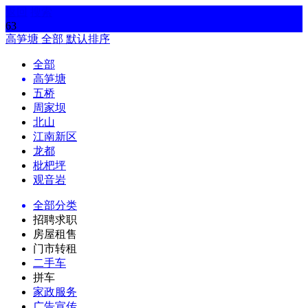
返回
搜索
63
高笋塘
全部
默认排序
全部
高笋塘
五桥
周家坝
北山
江南新区
龙都
枇杷坪
观音岩
全部分类
招聘求职
房屋租售
门市转租
二手车
拼车
家政服务
广告宣传