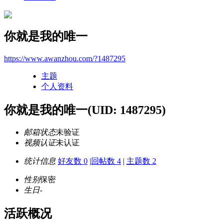
你就是我的唯一
https://www.awanzhou.com/?1487295
主题
个人资料
你就是我的唯一
(UID: 1487295)
邮箱状态
未验证
视频认证
未认证
统计信息
好友数 0
|
回帖数 4
|
主题数 2
性别
保密
生日
-
活跃概况