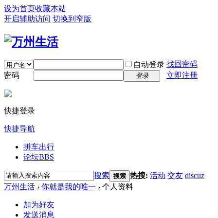
设为首页
收藏本站
开启辅助访问
切换到窄版
找回密码
自动登录
密码
立即注册
登录
快捷登录
快捷导航
拼车出行
论坛
BBS
搜索
热搜:
活动
交友
discuz
搜索
万州生活
›
你就是我的唯一
›
个人资料
加为好友
发送消息