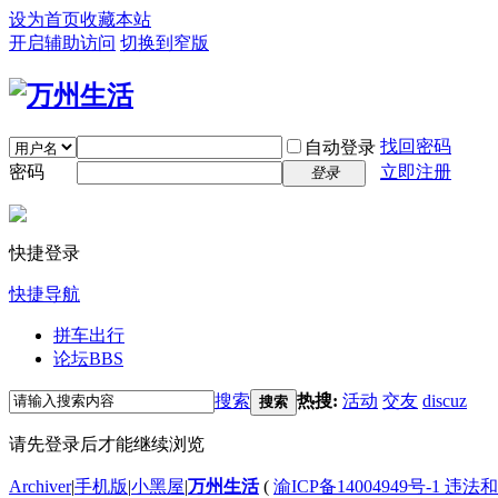
设为首页
收藏本站
开启辅助访问
切换到窄版
找回密码
自动登录
密码
立即注册
登录
快捷登录
快捷导航
拼车出行
论坛
BBS
搜索
热搜:
活动
交友
discuz
搜索
请先登录后才能继续浏览
Archiver
|
手机版
|
小黑屋
|
万州生活
(
渝ICP备14004949号-1 违